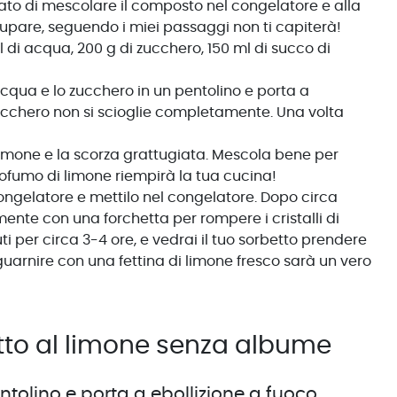
to di mescolare il composto nel congelatore e alla
upare, seguendo i miei passaggi non ti capiterà!
l di acqua, 200 g di zucchero, 150 ml di succo di
cqua e lo zucchero in un pentolino e porta a
ucchero non si scioglie completamente. Una volta
limone e la scorza grattugiata. Mescola bene per
ofumo di limone riempirà la tua cucina!
congelatore e mettilo nel congelatore. Dopo circa
mente con una forchetta per rompere i cristalli di
 per circa 3-4 ore, e vedrai il tuo sorbetto prendere
guarnire con una fettina di limone fresco sarà un vero
tto al limone senza albume
ntolino e porta a ebollizione a fuoco