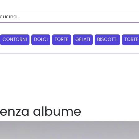
CONTORNI
DOLCI
TORTE
GELATI
BISCOTTI
TORTE
 senza albume