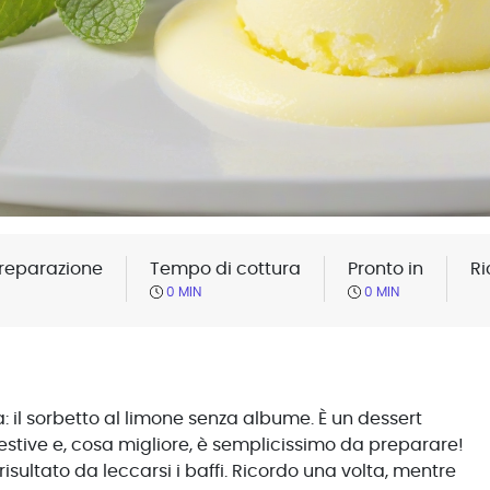
reparazione
Tempo di cottura
Pronto in
Ri
0 MIN
0 MIN
a: il sorbetto al limone senza albume. È un dessert
 estive e, cosa migliore, è semplicissimo da preparare!
isultato da leccarsi i baffi. Ricordo una volta, mentre