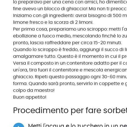
lo preparavo per una cena con amici, ho dimentica
fine avevo un blocco di ghiaccio! Ma non ti preocc
Iniziamo con gli ingredienti: avrai bisogno di 500 m
limone fresco e la scorza di 2 limoni.
Per prima cosa, prepariamo uno sciroppo: metti l'a
ebollizione a fuoco medio, mescolando finché lo z
pronto, lascia raffreddare per circa 15-20 minuti.
Quando lo sciroppo è freddo, aggiungi il succo di 
amalgamare tutto. Questo è il momento in cui il pr
Versa il composto in un contenitore adatto per il 
un'ora, tira fuori il contenitore e mescola energica
ghiaccio. Ripeti questo passaggio ogni 30-60 minuti
forma. Quando sarà pronto, servirlo in coppette e 
colpo da maestro!
Buon appetito!
Procedimento per fare sorbe
Metti l'acqua e lo zucchero in un pe