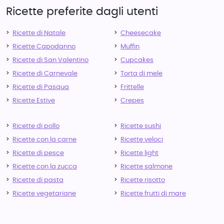
Ricette preferite dagli utenti
Ricette di Natale
Cheesecake
Ricette Capodanno
Muffin
Ricette di San Valentino
Cupcakes
Ricette di Carnevale
Torta di mele
Ricette di Pasqua
Frittelle
Ricette Estive
Crepes
Ricette di pollo
Ricette sushi
Ricette con la carne
Ricette veloci
Ricette di pesce
Ricette light
Ricette con la zucca
Ricette salmone
Ricette di pasta
Ricette risotto
Ricette vegetariane
Ricette frutti di mare