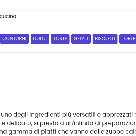
CONTORNI
DOLCI
TORTE
GELATI
BISCOTTI
TORTE
uno degli ingredienti più versatili e apprezzat
e delicato, si presta a un'infinità di preparazion
una gamma di piatti che vanno dalle zuppe calde