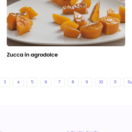
zucca in agrodolce
3
4
5
6
7
8
9
10
11
Su