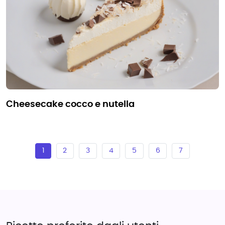
cheesecake cocco e nutella
1
2
3
4
5
6
7