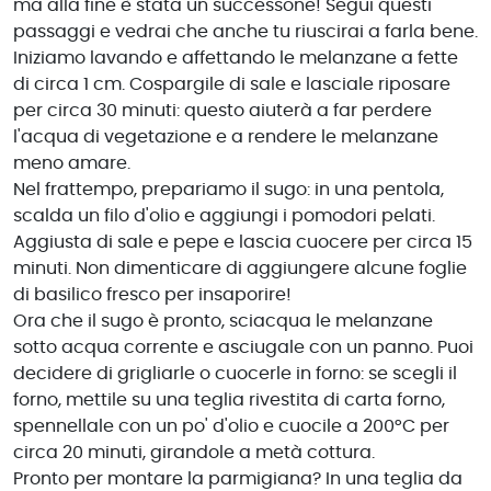
ma alla fine è stata un successone! Segui questi
passaggi e vedrai che anche tu riuscirai a farla bene.
Iniziamo lavando e affettando le melanzane a fette
di circa 1 cm. Cospargile di sale e lasciale riposare
per circa 30 minuti: questo aiuterà a far perdere
l'acqua di vegetazione e a rendere le melanzane
meno amare.
Nel frattempo, prepariamo il sugo: in una pentola,
scalda un filo d'olio e aggiungi i pomodori pelati.
Aggiusta di sale e pepe e lascia cuocere per circa 15
minuti. Non dimenticare di aggiungere alcune foglie
di basilico fresco per insaporire!
Ora che il sugo è pronto, sciacqua le melanzane
sotto acqua corrente e asciugale con un panno. Puoi
decidere di grigliarle o cuocerle in forno: se scegli il
forno, mettile su una teglia rivestita di carta forno,
spennellale con un po' d'olio e cuocile a 200°C per
circa 20 minuti, girandole a metà cottura.
Pronto per montare la parmigiana? In una teglia da