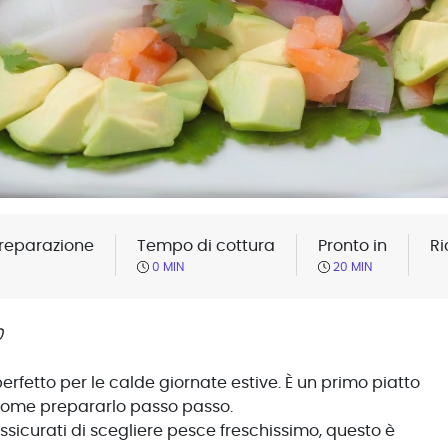
reparazione
Tempo di cottura
Pronto in
Ri
0 MIN
20 MIN
0
perfetto per le calde giornate estive. È un primo piatto
 come prepararlo passo passo.
Assicurati di scegliere pesce freschissimo, questo è