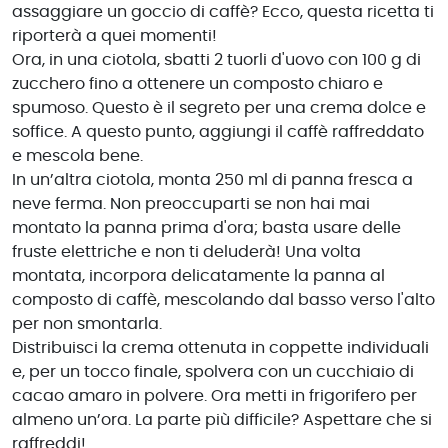
assaggiare un goccio di caffè? Ecco, questa ricetta ti
riporterà a quei momenti!
Ora, in una ciotola, sbatti 2 tuorli d'uovo con 100 g di
zucchero fino a ottenere un composto chiaro e
spumoso. Questo è il segreto per una crema dolce e
soffice. A questo punto, aggiungi il caffè raffreddato
e mescola bene.
In un’altra ciotola, monta 250 ml di panna fresca a
neve ferma. Non preoccuparti se non hai mai
montato la panna prima d'ora; basta usare delle
fruste elettriche e non ti deluderà! Una volta
montata, incorpora delicatamente la panna al
composto di caffè, mescolando dal basso verso l'alto
per non smontarla.
Distribuisci la crema ottenuta in coppette individuali
e, per un tocco finale, spolvera con un cucchiaio di
cacao amaro in polvere. Ora metti in frigorifero per
almeno un’ora. La parte più difficile? Aspettare che si
raffreddi!