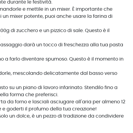
e durante le festività.
mandorle e mettile in un mixer. È importante che
i un mixer potente, puoi anche usare la farina di
0g di zucchero e un pizzico di sale. Questo è il
!
 passaggio darà un tocco di freschezza alla tua pasta
ino a farlo diventare spumoso. Questo è il momento in
dorle, mescolando delicatamente dal basso verso
o su un piano di lavoro infarinato. Stendilo fino a
ella forma che preferisci.
arta da forno e lasciali asciugare all'aria per almeno 12
è e goderti il profumo della tua creazione!
 solo un dolce, è un pezzo di tradizione da condividere