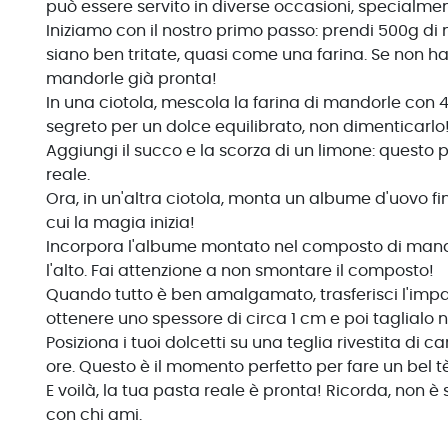
può essere servito in diverse occasioni, specialment
Iniziamo con il nostro primo passo: prendi 500g di 
siano ben tritate, quasi come una farina. Se non ha
mandorle già pronta!
In una ciotola, mescola la farina di mandorle con 40
segreto per un dolce equilibrato, non dimenticarlo
Aggiungi il succo e la scorza di un limone: questo
reale.
Ora, in un'altra ciotola, monta un albume d'uovo f
cui la magia inizia!
Incorpora l'albume montato nel composto di man
l'alto. Fai attenzione a non smontare il composto!
Quando tutto è ben amalgamato, trasferisci l'impast
ottenere uno spessore di circa 1 cm e poi taglialo n
Posiziona i tuoi dolcetti su una teglia rivestita di c
ore. Questo è il momento perfetto per fare un bel t
E voilà, la tua pasta reale è pronta! Ricorda, non è
con chi ami.