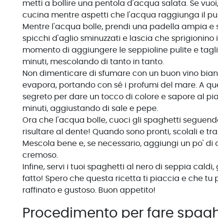
metti a bollire una pentola d'acqua salata. Se vuo
cucina mentre aspetti che l'acqua raggiunga il pun
Mentre l'acqua bolle, prendi una padella ampia e sc
spicchi d'aglio sminuzzati e lascia che sprigionino il
momento di aggiungere le seppioline pulite e tagliat
minuti, mescolando di tanto in tanto.
Non dimenticare di sfumare con un buon vino bianc
evapora, portando con sé i profumi del mare. A ques
segreto per dare un tocco di colore e sapore al pia
minuti, aggiustando di sale e pepe.
Ora che l'acqua bolle, cuoci gli spaghetti seguendo
risultare al dente! Quando sono pronti, scolali e tra
Mescola bene e, se necessario, aggiungi un po' di 
cremoso.
Infine, servi i tuoi spaghetti al nero di seppia caldi
fatto! Spero che questa ricetta ti piaccia e che tu
raffinato e gustoso. Buon appetito!
Procedimento per fare spaghe