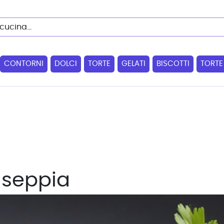
CONTORNI
DOLCI
TORTE
GELATI
BISCOTTI
TORTE
 seppia