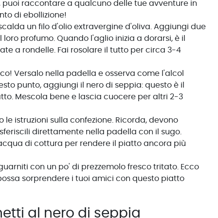
i, puoi raccontare a qualcuno delle tue avventure in
to di ebollizione!
alda un filo d'olio extravergine d'oliva. Aggiungi due
 loro profumo. Quando l'aglio inizia a dorarsi, è il
e a rondelle. Fai rosolare il tutto per circa 3-4
o! Versalo nella padella e osserva come l'alcol
to punto, aggiungi il nero di seppia: questo è il
tto. Mescola bene e lascia cuocere per altri 2-3
 le istruzioni sulla confezione. Ricorda, devono
sferiscili direttamente nella padella con il sugo.
acqua di cottura per rendere il piatto ancora più
, guarniti con un po' di prezzemolo fresco tritato. Ecco
 possa sorprendere i tuoi amici con questo piatto
tti al nero di seppia