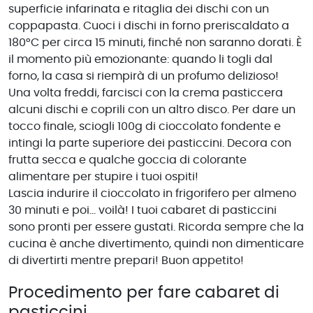
superficie infarinata e ritaglia dei dischi con un
coppapasta. Cuoci i dischi in forno preriscaldato a
180°C per circa 15 minuti, finché non saranno dorati. È
il momento più emozionante: quando li togli dal
forno, la casa si riempirà di un profumo delizioso!
Una volta freddi, farcisci con la crema pasticcera
alcuni dischi e coprili con un altro disco. Per dare un
tocco finale, sciogli 100g di cioccolato fondente e
intingi la parte superiore dei pasticcini. Decora con
frutta secca e qualche goccia di colorante
alimentare per stupire i tuoi ospiti!
Lascia indurire il cioccolato in frigorifero per almeno
30 minuti e poi... voilà! I tuoi cabaret di pasticcini
sono pronti per essere gustati. Ricorda sempre che la
cucina è anche divertimento, quindi non dimenticare
di divertirti mentre prepari! Buon appetito!
Procedimento per fare cabaret di
pasticcini