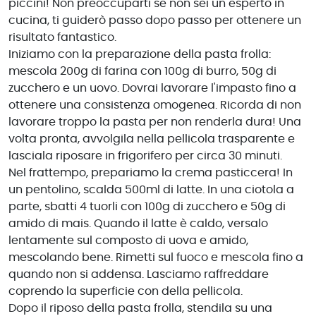
piccini! Non preoccuparti se non sei un esperto in
cucina, ti guiderò passo dopo passo per ottenere un
risultato fantastico.
Iniziamo con la preparazione della pasta frolla:
mescola 200g di farina con 100g di burro, 50g di
zucchero e un uovo. Dovrai lavorare l'impasto fino a
ottenere una consistenza omogenea. Ricorda di non
lavorare troppo la pasta per non renderla dura! Una
volta pronta, avvolgila nella pellicola trasparente e
lasciala riposare in frigorifero per circa 30 minuti.
Nel frattempo, prepariamo la crema pasticcera! In
un pentolino, scalda 500ml di latte. In una ciotola a
parte, sbatti 4 tuorli con 100g di zucchero e 50g di
amido di mais. Quando il latte è caldo, versalo
lentamente sul composto di uova e amido,
mescolando bene. Rimetti sul fuoco e mescola fino a
quando non si addensa. Lasciamo raffreddare
coprendo la superficie con della pellicola.
Dopo il riposo della pasta frolla, stendila su una