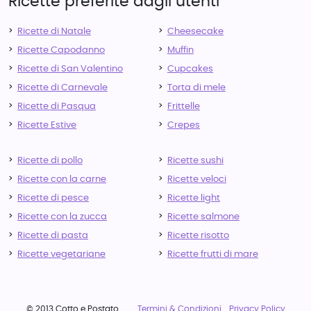
Ricette preferite dagli utenti
Ricette di Natale
Cheesecake
Ricette Capodanno
Muffin
Ricette di San Valentino
Cupcakes
Ricette di Carnevale
Torta di mele
Ricette di Pasqua
Frittelle
Ricette Estive
Crepes
Ricette di pollo
Ricette sushi
Ricette con la carne
Ricette veloci
Ricette di pesce
Ricette light
Ricette con la zucca
Ricette salmone
Ricette di pasta
Ricette risotto
Ricette vegetariane
Ricette frutti di mare
© 2013 Cotto e Postato
Termini & Condizioni
Privacy Policy