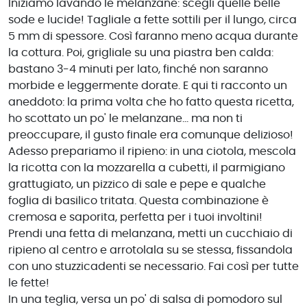
Iniziamo lavando le melanzane: scegli quelle belle
sode e lucide! Tagliale a fette sottili per il lungo, circa
5 mm di spessore. Così faranno meno acqua durante
la cottura. Poi, grigliale su una piastra ben calda:
bastano 3-4 minuti per lato, finché non saranno
morbide e leggermente dorate. E qui ti racconto un
aneddoto: la prima volta che ho fatto questa ricetta,
ho scottato un po' le melanzane... ma non ti
preoccupare, il gusto finale era comunque delizioso!
Adesso prepariamo il ripieno: in una ciotola, mescola
la ricotta con la mozzarella a cubetti, il parmigiano
grattugiato, un pizzico di sale e pepe e qualche
foglia di basilico tritata. Questa combinazione è
cremosa e saporita, perfetta per i tuoi involtini!
Prendi una fetta di melanzana, metti un cucchiaio di
ripieno al centro e arrotolala su se stessa, fissandola
con uno stuzzicadenti se necessario. Fai così per tutte
le fette!
In una teglia, versa un po' di salsa di pomodoro sul