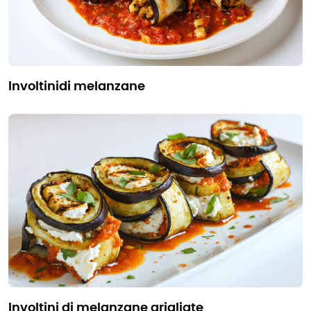
involtinidi melanzane
involtini di melanzane grigliate