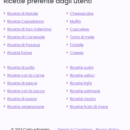
Ricette preferite dagli utenti
Ricette di Natale
Cheesecake
Ricette Capodanno
Muffin
Ricette di San Valentino
Cupcakes
Ricette di Carnevale
Torta di mele
Ricette di Pasqua
Frittelle
Ricette Estive
Crepes
Ricette di pollo
Ricette sushi
Ricette con la carne
Ricette veloci
Ricette di pesce
Ricette light
Ricette con la zucca
Ricette salmone
Ricette di pasta
Ricette risotto
Ricette vegetariane
Ricette frutti di mare
© 2013 Cotto e Postato
Termini & Condizioni
Privacy Policy