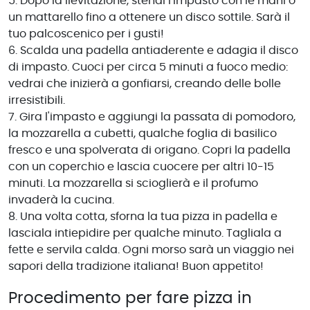
5. Dopo la lievitazione, stendi l'impasto con le mani o
un mattarello fino a ottenere un disco sottile. Sarà il
tuo palcoscenico per i gusti!
6. Scalda una padella antiaderente e adagia il disco
di impasto. Cuoci per circa 5 minuti a fuoco medio:
vedrai che inizierà a gonfiarsi, creando delle bolle
irresistibili.
7. Gira l'impasto e aggiungi la passata di pomodoro,
la mozzarella a cubetti, qualche foglia di basilico
fresco e una spolverata di origano. Copri la padella
con un coperchio e lascia cuocere per altri 10-15
minuti. La mozzarella si scioglierà e il profumo
invaderà la cucina.
8. Una volta cotta, sforna la tua pizza in padella e
lasciala intiepidire per qualche minuto. Tagliala a
fette e servila calda. Ogni morso sarà un viaggio nei
sapori della tradizione italiana! Buon appetito!
Procedimento per fare pizza in