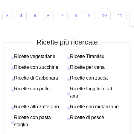
3
4
5
6
7
8
9
10
11
Ricette più ricercate
Ricette vegetariane
Ricette Tiramisù
Ricette con zucchine
Ricette per cena
Ricette di Carbonara
Ricette con zucca
Ricette con pollo
Ricette friggitrice ad
aria
Ricette allo zafferano
Ricette con melanzane
Ricette con pasta
Ricette di pesce
sfoglia