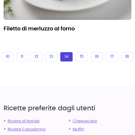
filetto di merluzzo al forno
10
11
12
13
14
15
16
17
18
Ricette preferite dagli utenti
Ricette di Natale
Cheesecake
Ricette Capodanno
Muffin