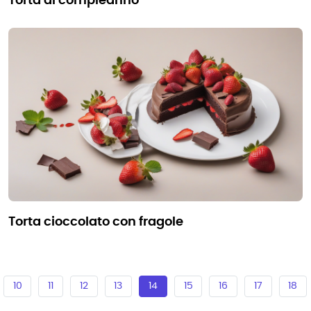
torta di compleanno
torta cioccolato con fragole
10
11
12
13
14
15
16
17
18