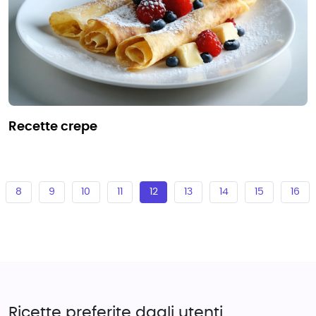
recette crepe
8
9
10
11
12
13
14
15
16
Ricette preferite dagli utenti