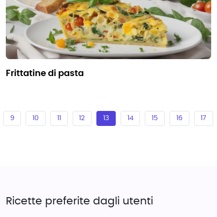
frittatine di pasta
9
10
11
12
13
14
15
16
17
Ricette preferite dagli utenti