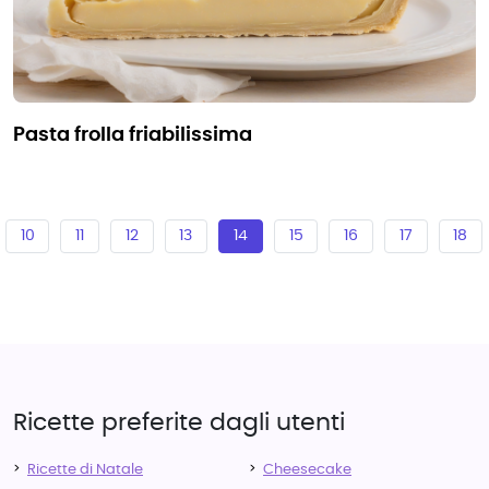
pasta frolla friabilissima
10
11
12
13
14
15
16
17
18
Ricette preferite dagli utenti
Ricette di Natale
Cheesecake