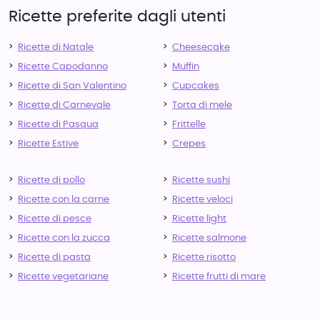
Ricette preferite dagli utenti
Ricette di Natale
Cheesecake
Ricette Capodanno
Muffin
Ricette di San Valentino
Cupcakes
Ricette di Carnevale
Torta di mele
Ricette di Pasqua
Frittelle
Ricette Estive
Crepes
Ricette di pollo
Ricette sushi
Ricette con la carne
Ricette veloci
Ricette di pesce
Ricette light
Ricette con la zucca
Ricette salmone
Ricette di pasta
Ricette risotto
Ricette vegetariane
Ricette frutti di mare