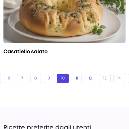
casatiello salato
6
7
8
9
10
11
12
13
14
Ricette preferite dagli utenti